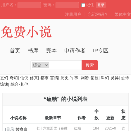
用户名：
密码：
记住
登录
注册用户
┊
忘记密码？
┊
繁体中文
首页
书库
完本
申请作者
IP专区
搜索
玄幻·奇幻
|
仙侠·修真
|
都市·言情
|
历史·军事
|
网游·竞技
|
科幻·灵异
|
恐怖·
惊悚
|
综合·其他
“磕糖” 的小说列表
字
状
小说名称
最新章节
作者
数
更新
态
七十六章滑雪（秦微
磕糖
184
2025-0
连
[目录]
替身白