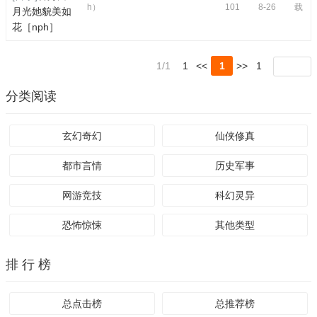
h）
101
8-26
载
月光她貌美如
花［nph］
1/1
1
<<
1
>>
1
分类阅读
玄幻奇幻
仙侠修真
都市言情
历史军事
网游竞技
科幻灵异
恐怖惊悚
其他类型
排 行 榜
总点击榜
总推荐榜