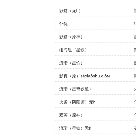
影鹭（无h）
仆优
影鹭（原神）
绀海组（星铁）
流珩（星铁）
影真（原）sёxiaòshu.c òм
流珩（星穹铁道）
火紧（阴阳师）无h
双芙（原神）
流珩（星铁）无h