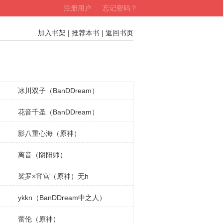
注册用户
┊
忘记密码？
加入书架
|
推荐本书
|
返回书页
冰川双子（BanDDream）
花音千圣（BanDDream）
影八重心海（原神）
离音（阴阳师）
裟罗×宵宫（原神）无h
ykkn（BanDDream中之人）
蕾伦（原神）