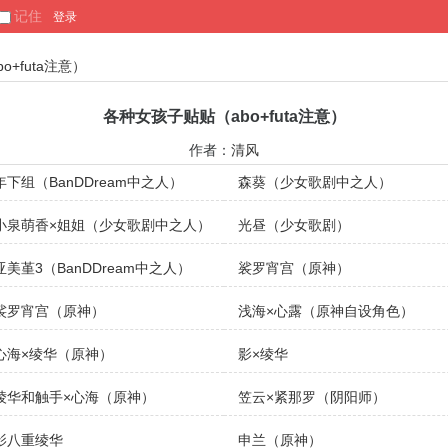
记住
+futa注意）
各种女孩子贴贴（abo+futa注意）
作者：
清风
年下组（BanDDream中之人）
森葵（少女歌剧中之人）
小泉萌香×姐姐（少女歌剧中之人）
光昼（少女歌剧）
亚美堇3（BanDDream中之人）
裟罗宵宫（原神）
裟罗宵宫（原神）
浅海×心露（原神自设角色）
心海×绫华（原神）
影×绫华
绫华和触手×心海（原神）
笠云×紧那罗（阴阳师）
影八重绫华
申兰（原神）