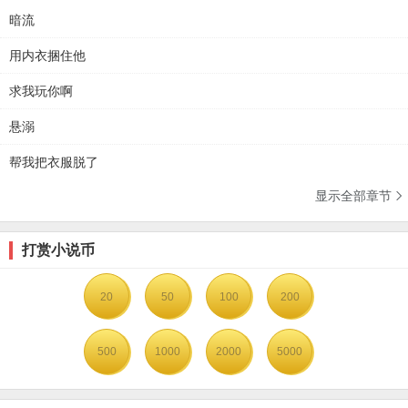
暗流
用内衣捆住他
求我玩你啊
悬溺
帮我把衣服脱了
显示全部章节

打赏小说币
20
50
100
200
500
1000
2000
5000