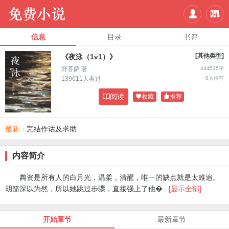


信息
目录
书评
[其他类型]
《夜泳（1v1）》
野菩萨 著
444535字
139611人看过
0人推荐

阅读

收藏

推荐
最新：
完结作话及求助
内容简介
阗资是所有人的白月光，温柔，清醒，唯一的缺点就是太难追。
胡笳深以为然，所以她跳过步骤，直接强上了他�..
[显示全部]
开始章节
最新章节