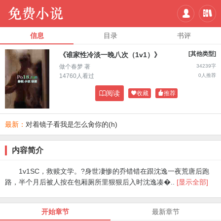


信息
目录
书评
[其他类型]
《谁家性冷淡一晚八次（1v1）》
做个春梦 著
34239字
14760人看过
0人推荐

阅读

收藏

推荐
最新：
对着镜子看我是怎么肏你的(h)
内容简介
1v1SC，救赎文学。?身世凄惨的乔错错在跟沈逸一夜荒唐后跑
路，半个月后被人按在包厢厕所里狠狠后入时沈逸凑�..
[显示全部]
开始章节
最新章节