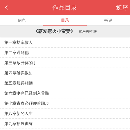

作品目录
逆序
信息
目录
书评
《霸爱惹火小蛮妻》
富乐吉萍
著
第一章劫车救人
第二章遇到他
第三章放开你的手
第四章确实很甜
第五章短兵相接
第六章疼痛已经刻入骨髓
第七章青春必须仰首阔步
第八章新的人生
第九章拓展训练