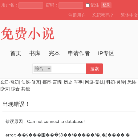
用户名：
密码：
记住
登录
注册用户
┊
忘记密码？
┊
繁体中文
首页
书库
完本
申请作者
IP专区
搜索
玄幻·奇幻
|
仙侠·修真
|
都市·言情
|
历史·军事
|
网游·竞技
|
科幻·灵异
|
恐怖·
惊悚
|
综合·其他
出现错误！
错误原因：Can not connect to database!
error: ͨ��ÿ���׽��ֵ�ַ(Э��/�����ַ/�˿�)ֻ����ʹ�