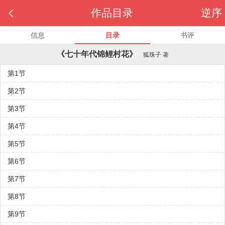

作品目录
逆序
信息
目录
书评
《七十年代锦鲤村花》
狐珠子
著
第1节
第2节
第3节
第4节
第5节
第6节
第7节
第8节
第9节