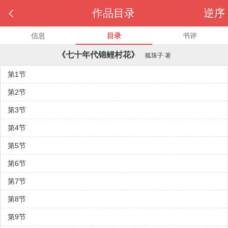

作品目录
逆序
信息
目录
书评
《七十年代锦鲤村花》
狐珠子
著
第1节
第2节
第3节
第4节
第5节
第6节
第7节
第8节
第9节