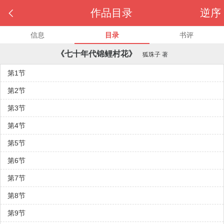

作品目录
逆序
信息
目录
书评
《七十年代锦鲤村花》
狐珠子
著
第1节
第2节
第3节
第4节
第5节
第6节
第7节
第8节
第9节