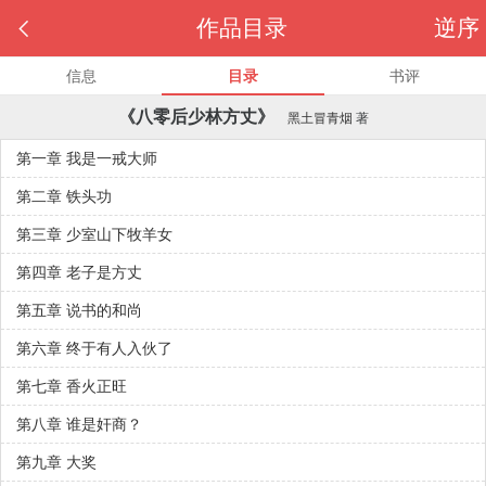

作品目录
逆序
信息
目录
书评
《八零后少林方丈》
黑土冒青烟
著
第一章 我是一戒大师
第二章 铁头功
第三章 少室山下牧羊女
第四章 老子是方丈
第五章 说书的和尚
第六章 终于有人入伙了
第七章 香火正旺
第八章 谁是奸商？
第九章 大奖