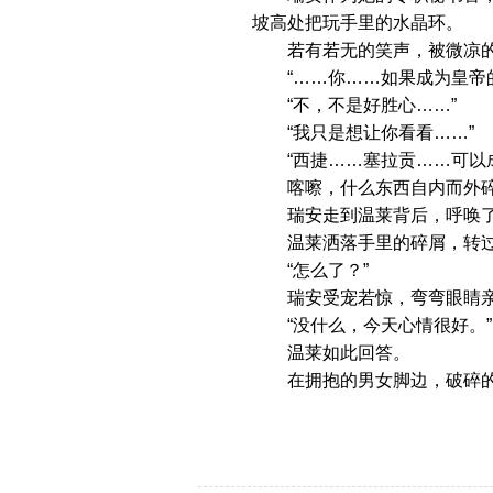
坡高处把玩手里的水晶环。
若有若无的笑声，被微凉的
“……你……如果成为皇帝的
“不，不是好胜心……”
“我只是想让你看看……”
“西捷……塞拉贡……可以成
喀嚓，什么东西自内而外碎
瑞安走到温莱背后，呼唤了
温莱洒落手里的碎屑，转过
“怎么了？”
瑞安受宠若惊，弯弯眼睛亲
“没什么，今天心情很好。”
温莱如此回答。
在拥抱的男女脚边，破碎的水