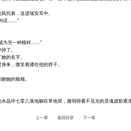
风托着，送进瑞安耳中。
话……”
为另一种模样……”
掉了。
她的名字。
身来，微笑着搂住他的脖子。
吻她的脸颊。
晶环七零八落地躺在草地里，微弱得看不见光的灵魂虚影逐渐
上一章
返回目录
下一章