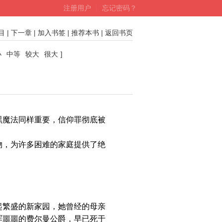
注册用户
┊
忘记密码？
目
|
下一章
|
加入书签
|
推荐本书
|
返回书页
小
中等
较大
很大
]
魔法同样重要，信仰罪彻底被
，为许多困难的家庭提供了绝
繁盛的新家园，她曾经的母亲
浑噩噩的费尔曼公爵，早已死于