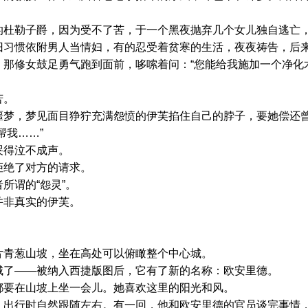
勒子爵，因为受不了苦，于一个黑夜抛弃几个女儿独自逃亡
惯依附男人当情妇，有的忍受着贫寒的生活，夜夜祷告，后来
修女鼓足勇气跑到面前，哆嗦着问：“您能给我施加一个净化
苦。
，梦见面目狰狞充满怨愤的伊芙掐住自己的脖子，要她偿还
我……”
得泣不成声。
绝了对方的请求。
谓的“怨灵”。
非真实的伊芙。
青葱山坡，坐在高处可以俯瞰整个中心城。
了——被纳入西捷版图后，它有了新的名称：欧安里德。
要在山坡上坐一会儿。她喜欢这里的阳光和风。
行时自然跟随左右。有一回，他和欧安里德的官员谈完事情，