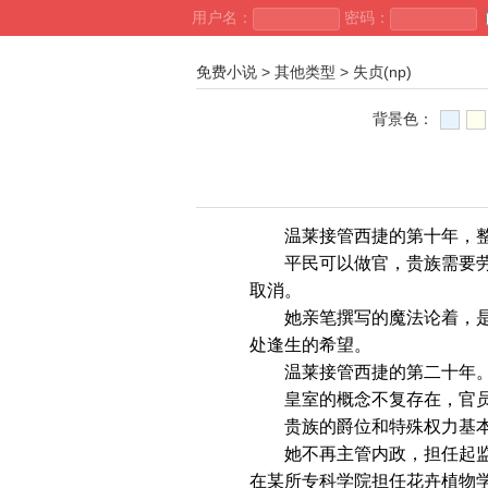
用户名：
密码：
免费小说
>
其他类型
>
失贞(np)
背景色：
温莱接管西捷的第十年，整
平民可以做官，贵族需要劳动
取消。
她亲笔撰写的魔法论着，是每
处逢生的希望。
温莱接管西捷的第二十年
皇室的概念不复存在，官员
贵族的爵位和特殊权力基本
她不再主管内政，担任起监督
在某所专科学院担任花卉植物