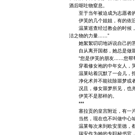
酒后呕吐物窒息。
至于当年被迫成为志愿者的杜
伊芙的几个姐姐，有的依旧习
温莱巡查经过教会的时候，那
洁之物的力量……”
她絮絮叨叨地诉说自己的
自从离开国都，她总是做噩梦
“您是伊芙的朋友……您帮帮
穿着修女袍的中年女人，哭
温莱站着沉默了一会儿，拒
净化术并不能祛除噩梦或者所
况且，修女噩梦所见，也并
伊芙不是那样的。
***
塞拉贡的皇宫附近，有一片
当然，现在也不叫做中心城
温莱每次来到欧安里德，都
瑞安作为她的专职秘书官，出