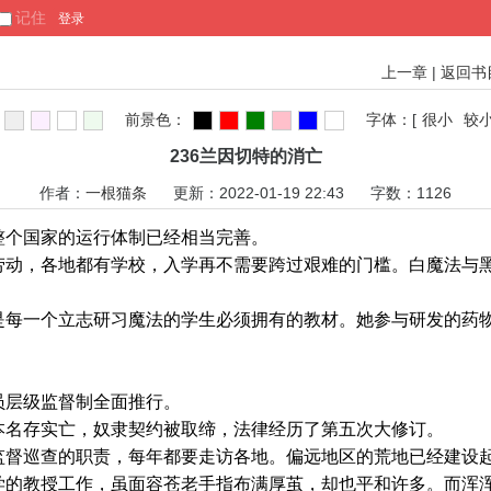
记住
上一章
|
返回书
前景色：
字体：
[
很小
较
236兰因切特的消亡
作者：
一根猫条
更新：2022-01-19 22:43 字数：1126
个国家的运行体制已经相当完善。
，各地都有学校，入学再不需要跨过艰难的门槛。白魔法与黑
一个立志研习魔法的学生必须拥有的教材。她参与研发的药物
。
层级监督制全面推行。
名存实亡，奴隶契约被取缔，法律经历了第五次大修订。
巡查的职责，每年都要走访各地。偏远地区的荒地已经建设起
学的教授工作，虽面容苍老手指布满厚茧，却也平和许多。而浑