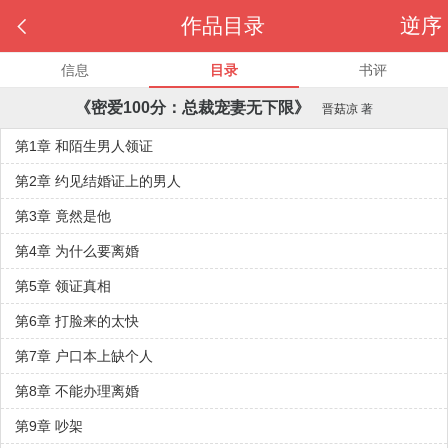

作品目录
逆序
信息
目录
书评
《密爱100分：总裁宠妻无下限》
晋菇凉
著
第1章 和陌生男人领证
第2章 约见结婚证上的男人
第3章 竟然是他
第4章 为什么要离婚
第5章 领证真相
第6章 打脸来的太快
第7章 户口本上缺个人
第8章 不能办理离婚
第9章 吵架