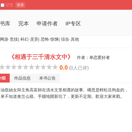
记住
登录
书库
完本
申请作者
IP专区
网游·竞技
|
科幻·灵异
|
恐怖·惊悚
|
综合·其他
《相遇于三千清水文中》
作者：
单恋爱好者
0.0
(0人已评)
介绍
作品信息
本书公告
嗀絲女與主角高富帥在清水文里相遇的故事。構思是輕松且狗血的，
出來不知道會怎么樣。手賤地開新坑了，更新不定期。歡迎大家來戳。