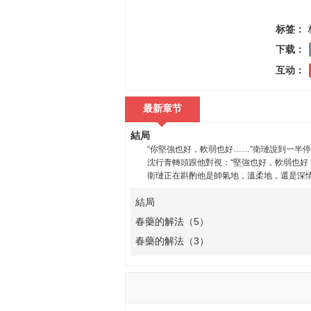
标签：
下载：
互动：
最新章节
結局
“你堅強也好，軟弱也好……”衛璉說到一半停
沈行青轉頭跟他對視：“堅強也好，軟弱也好？
衛璉正在斟酌他是帥氣地，溫柔地，還是深情
結局
春藥的解法（5）
春藥的解法（3）