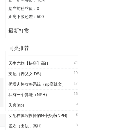
您当前的等级：见习
您当前粉丝值：0
距离下级还差：500
最新打赏
同类推荐
24
天生尤物【快穿】高H
19
支配（养父女 DS）
17
优质肉棒攻略系统（np高辣文）
16
我有一个异能（NPH）
9
失贞(np)
8
女配在体院挨操的N种姿势(NPH)
8
雀欢（出轨，高H）