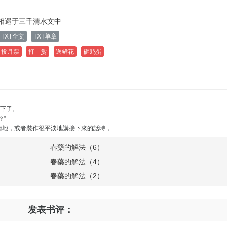
相遇于三千清水文中
TXT全文
TXT单章
投月票
打 赏
送鲜花
砸鸡蛋
下了。
”
地，或者裝作很平淡地講接下來的話時，
春藥的解法（6）
春藥的解法（4）
春藥的解法（2）
发表书评：