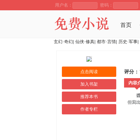
用户名：
密码：
首页
玄幻·奇幻
|
仙侠·修真
|
都市·言情
|
历史·军事
|
点击阅读
评分：
内容
加入书架
醬油
推荐本书
但寫
作者专栏