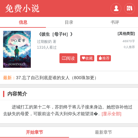


信息
目录
书评
[其他类型]
《彼生［母子H］》
过期酸奶 著
46970字
1316人看过
0人推荐

阅读

收藏

推荐
最新：
37.忘了自己到底是谁的女人（800珠加更）
内容简介
进城打工的第十二年，苏韵终于将儿子接来身边。她想弥补他过
去缺失的母爱，可眼前这个高大到仰头才能望清�..
[显示全部]
开始章节
最新章节