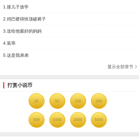
1.接儿子放学
2.鸡巴硬得快顶破裤子
3.送给他最好的妈妈
4.装乖
5.这是我弟弟
显示全部章节

打赏小说币
20
50
100
200
500
1000
2000
5000