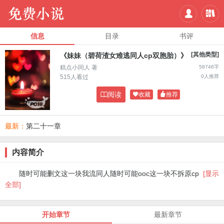


信息
目录
书评
[其他类型]
《妹妹（碧荷渣女难逃同人cp双胞胎）》
糕点小同人 著
58746字
515人看过
0人推荐

阅读

收藏

推荐
最新：
第二十一章
内容简介
随时可能删文这一块我流同人随时可能ooc这一块不拆原cp
[显示
全部]
开始章节
最新章节