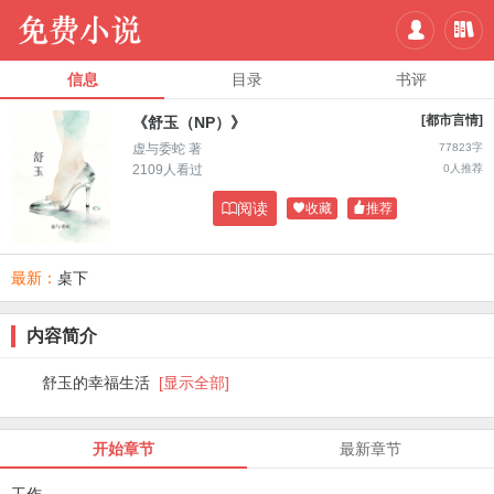


信息
目录
书评
[都市言情]
《舒玉（NP）》
虚与委蛇 著
77823字
2109人看过
0人推荐

阅读

收藏

推荐
最新：
桌下
内容简介
舒玉的幸福生活
[显示全部]
开始章节
最新章节