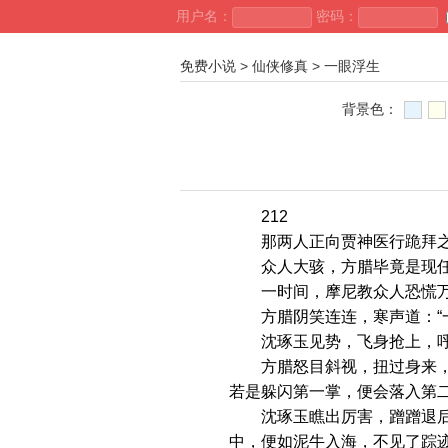
用户名：
密码：
免费小说
>
仙侠修真
>
一眼浮生
背景色：
212
那两人正向贾神医行跪拜之礼
众人大骇，方腊毕竟是现任
一时间，摩尼教众人恐慌万
方腊阴笑连连，寒声道：“一
沈琢玉见势，飞身抢上，呼
方腊怒目斜视，扭过身来，不
若是躲闪第一掌，便会落入第
沈琢玉瞧出厉害，蹭蹭退后两
中，便如泥牛入海，不见了踪