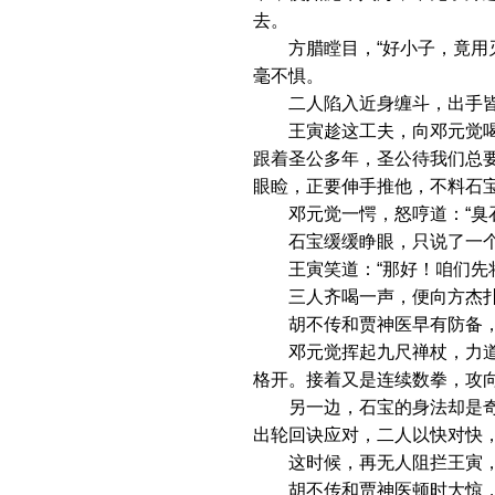
去。
方腊瞠目，“好小子，竟用灭
毫不惧。
二人陷入近身缠斗，出手皆
王寅趁这工夫，向邓元觉喝道
跟着圣公多年，圣公待我们总
眼睑，正要伸手推他，不料石
邓元觉一愕，怒哼道：“臭石
石宝缓缓睁眼，只说了一个字
王寅笑道：“那好！咱们先将
三人齐喝一声，便向方杰
胡不传和贾神医早有防备，
邓元觉挥起九尺禅杖，力道万
格开。接着又是连续数拳，攻
另一边，石宝的身法却是奇快
出轮回诀应对，二人以快对快
这时候，再无人阻拦王寅，
胡不传和贾神医顿时大惊，奈