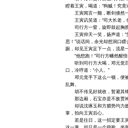
瞪着王寅，喝道：“狗贼！究竟
王寅闻言一颤，断剑倏然一慢
王寅讥笑道：“司大长老，你
司行方一窒，旋即鼓起胸膛，
王寅仰天一笑，扬声道：“笑
思！”说话间，余光却想洞口
蹰，却见王寅足下一点，流星
“他想跑！”司行方幡然醒悟
听到司行方大喝，邓元觉百忙
口，冷哼道：“小人。”
邓元觉手下这么一顿，便被胡
乱舞。
胡不传见好就收，暂避其锋
那边厢，石宝亦是不敌贾神医
却说沈琢玉和方腊势均力敌，
掌，拍向王寅后心。
若是往日，这一招定要王寅尸
这一掌，却只是一个踉跄，半