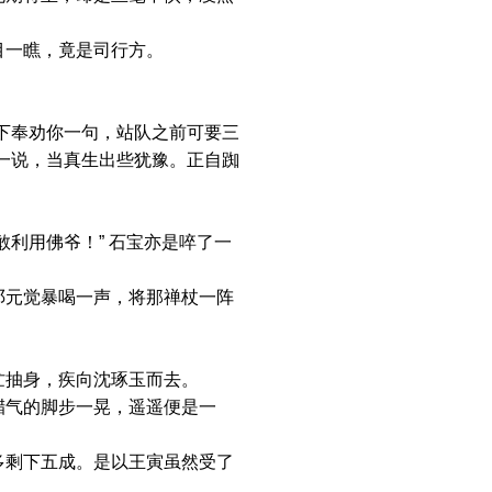
一瞧，竟是司行方。
下奉劝你一句，站队之前可要三
一说，当真生出些犹豫。正自踟
利用佛爷！” 石宝亦是啐了一
元觉暴喝一声，将那禅杖一阵
抽身，疾向沈琢玉而去。
气的脚步一晃，遥遥便是一
剩下五成。是以王寅虽然受了