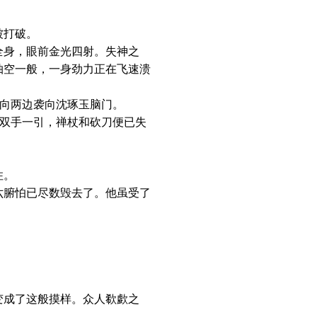
被打破。
身，眼前金光四射。失神之
抽空一般，一身劲力正在飞速溃
向两边袭向沈琢玉脑门。
双手一引，禅杖和砍刀便已失
住。
腑怕已尽数毁去了。他虽受了
成了这般摸样。众人欷歔之