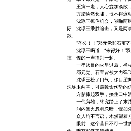
王寅一走，人心愈加涣散，
方腊愤然长啸，恨不得这就追
沈琢玉抓住机会，啪啪两脚踢
际，沈琢玉乘胜追击，又是两
散。
“圣公！！”邓元觉和石宝齐
沈琢玉喝道：“来得好！”双
控，铿的一声撞到一起。
一串炫目的火星过后，禅杖
邓元觉、石宝皆被大力弹飞，
沈琢玉松了口气，移目望向方
沈琢玉两掌，可最致命伤势的
方腊捧起双手，接住口中涌
一代枭雄，终究踏上了末
洞内篝火忽明忽暗，恍如众
众人均不言语，木然望着方
眼前，这个昔日不可一世的圣
余，唯有默然等待结果。