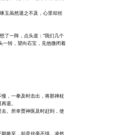
琢玉虽然退之不及，心里却丝
想了一阵，点头道：“我们几个
头一转，望向石宝，见他微闭着
慢，一拳及时击出，将那禅杖
退再退。
去。所幸贾神医及时赶到，使
期将至，却是丝毫不惧，凌然