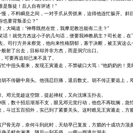
谁是叛徒！后人自有评述！”
，不料瞬息之间，一对手爪从旁抓来，迫得他连忙躲开。斜目
也要背叛圣公？”
大喝道：“神尊既然在世，我摩尼教岂能有二主？”
话！就凭方杰这小子的几句话，便要我神教易主？司长老，在
瞟去。司行方并未察觉，他向来性格阴郁，寡于决断，被王寅这么
一般射了出去，目标却并非方杰，而是洞穴出口。
，可要再追却已来不及了。
中扭头看来，发现王寅遁走，不禁破口大骂：“他奶奶的！竟敢
不传砸中肩头。他强忍巨痛，退后数丈。胡不传正要追上，邓
。邓元觉趁这空隙，提起禅杖，又向沈琢玉扑去。
，数十招后渐渐不支，眼见邓元觉行动，他也不再耽搁，急忙
斗过五百招外，实已到了紧要关头。这时瞧见王寅遁走，方腊
骨无存，奈何斗到此时，天劫早已复发，方腊的十成功力顶多
面身子鲜血淋漓。随后一刻不停，一瘸一拐逃出洞去。