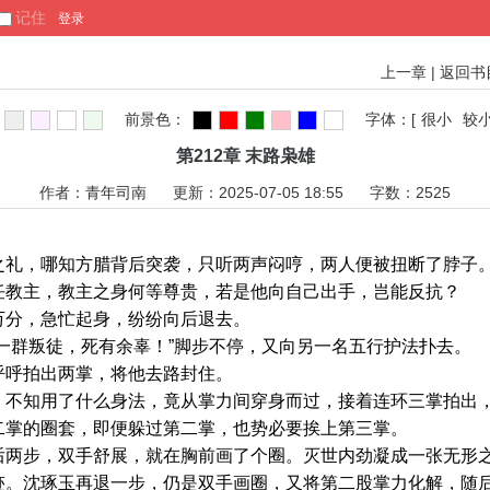
记住
上一章
|
返回书
前景色：
字体：
[
很小
较
第212章 末路枭雄
作者：
青年司南
更新：2025-07-05 18:55 字数：2525
，哪知方腊背后突袭，只听两声闷哼，两人便被扭断了脖子
教主，教主之身何等尊贵，若是他向自己出手，岂能反抗？
分，急忙起身，纷纷向后退去。
群叛徒，死有余辜！”脚步不停，又向另一名五行护法扑去。
呼拍出两掌，将他去路封住。
知用了什么身法，竟从掌力间穿身而过，接着连环三掌拍出，
二掌的圈套，即便躲过第二掌，也势必要挨上第三掌。
步，双手舒展，就在胸前画了个圈。灭世内劲凝成一张无形之
迹。沈琢玉再退一步，仍是双手画圈，又将第二股掌力化解，随