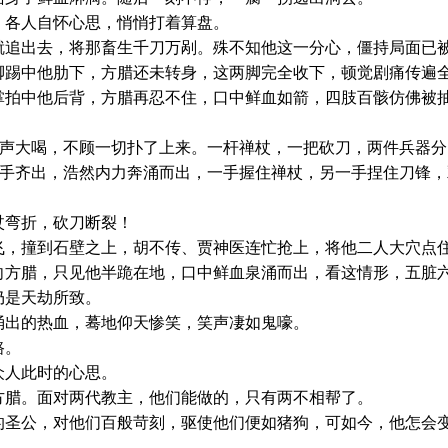
各人自怀心思，悄悄打着算盘。
出去，将那畜生千刀万剐。殊不知他这一分心，僵持局面已
中他肋下，方腊还未转身，这两脚完全收下，顿觉剧痛传遍全
掌拍中他后背，方腊再忍不住，口中鲜血如箭，四肢百骸仿佛被
声大喝，不顾一切扑了上来。一杆禅杖，一把砍刀，两件兵器分
手齐出，浩然内力奔涌而出，一手握住禅杖，另一手捏住刀锋，
弯折，砍刀断裂！
撞到石壁之上，胡不传、贾神医连忙抢上，将他二人大穴点
腊，只见他半跪在地，口中鲜血泉涌而出，看这情形，五脏六
仍是天劫所致。
出的热血，蓦地仰天惨笑，笑声凄如鬼嚎。
路。
人此时的心思。
腊。面对两代教主，他们能做的，只有两不相帮了。
公，对他们百般苛刻，驱使他们便如猪狗，可如今，他怎会变