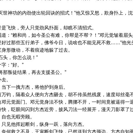
世神功的内劲使出轮回诀的招式！”他又惊又怒，欺身扑上，沈
是飞快，旁人只觉劲风扑面，却瞧不清招式。
：“赖和尚，如今圣公有难，你帮是不帮？！”邓元觉皱着眉头
要好过那些五行弟子，佛爷今日，说啥也不能见死不救……”他光
宝身形微动，不着痕迹地躲了过去。
头，你怎么说！”
：“好。”
那叛徒结果，再去支援圣公。”
扑去。
当下一拽方杰，将他护到身后。
钧，隔着众人便向方杰砸去，胡不传虽然残废，速度却丝毫不
向邓元觉面门。邓元觉身法不快，腾挪不开，一时间竟被逼得一
，眨眼间闪到方杰近旁，披风刀法一经展开，漫天刀影罩了过
，自也无暇旁顾。
只见他挥起断剑，纵身一跃，落向方杰。
何救之不及，王寅断剑飞快，已然送到方杰颈边。方杰自知死