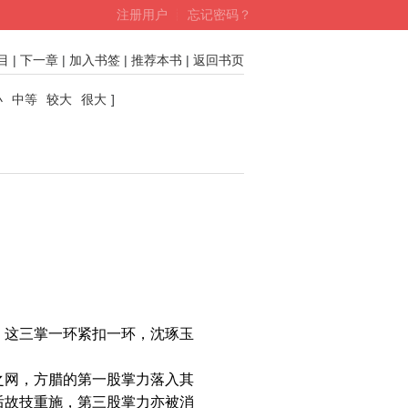
注册用户
┊
忘记密码？
目
|
下一章
|
加入书签
|
推荐本书
|
返回书页
小
中等
较大
很大
]
。
这三掌一环紧扣一环，沈琢玉
网，方腊的第一股掌力落入其
后故技重施，第三股掌力亦被消