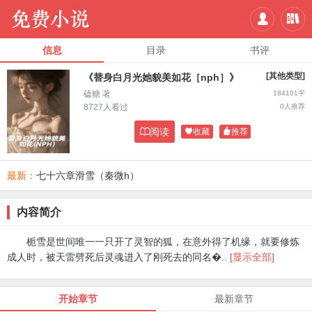


信息
目录
书评
[其他类型]
《替身白月光她貌美如花［nph］》
磕糖 著
184101字
8727人看过
0人推荐

阅读

收藏

推荐
最新：
七十六章滑雪（秦微h）
内容简介
栀雪是世间唯一一只开了灵智的狐，在意外得了机缘，就要修炼
成人时，被天雷劈死后灵魂进入了刚死去的同名�..
[显示全部]
开始章节
最新章节