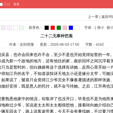
记住
上一章
|
返回书
前景色：
字体：
[
很小
较
二十二无事种芭蕉
作者：
去到澄澈
更新：2026-06-03 17:50 字数：4162
县，也许会回来也许不会，至少不是也开始觉得短暂的一年
为新一个故地的地方，还有他住的家，曲折回环之间沉浮着无
前只当是暂时的，但白姨娘将这个选择告诉她，反而心里开始一
知江升的名字，不知道该惊讶天地太小还是缘分太窄，可她没
。如果说了，鬓喜只会觉得江少爷完全不像春鸢描述的那样张扬
她做好安排，既是恩人的托付，就不会亏待她。之后，江升再也
熟悉他家中的情况，却靠岸了也没开口，毕竟也不是为他而来
谦地称过少爷，笑说老太太和太太都很想他，接着转向她介绍自
一辆车回去了，路上说客途劳累，今天不会有事找她，不过要习