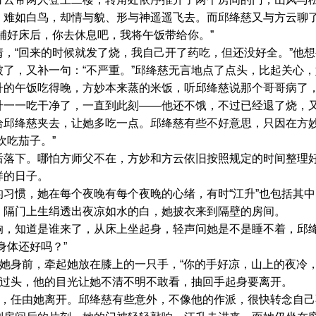
，难如白鸟，却情与貌、形与神遥遥飞去。而邱绛慈又与方云聊
铺好床后，你去休息吧，我将午饭带给你。”
“回来的时候就发了烧，我自己开了药吃，但还没好全。”他想
了，又补一句：“不严重。”邱绛慈无言地点了点头，比起关心
午饭吃得晚，方妙本来蒸的米饭，听邱绛慈说那个哥哥病了，
升一一吃干净了，一直到此刻——他还不饿，不过已经退了烧，
给邱绛慈夹去，让她多吃一点。邱绛慈有些不好意思，只因在方
欢吃茄子。”
下。哪怕方师父不在，方妙和方云依旧按照规定的时间整理好
样的日子。
惯，她在每个夜晚有每个夜晚的心绪，有时“江升”也包括其中
，隔门上生绢透出夜凉如水的白，她披衣来到隔壁的房间。
知道是谁来了，从床上坐起身，轻声问她是不是睡不着，邱绛
身体还好吗？”
她身前，牵起她放在膝上的一只手，“你的手好凉，山上的夜冷，
过头，他的目光让她不清不明不敢看，抽回手起身要离开。
，任由她离开。邱绛慈有些意外，不像他的作派，很快转念自己