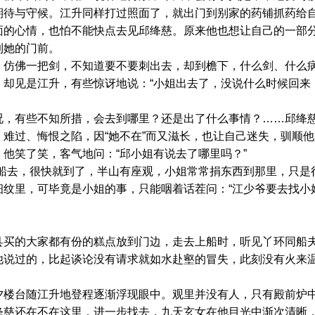
与守候。江升同样打过照面了，就出门到别家的药铺抓药给自
面的心情，也怕不能快点去见邱绛慈。原来他也想让自己的一部
到她的门前。
佛一把剑，不知道要不要刺出去，却到檐下，什么剑、什么病
，却见是江升，有些惊讶地说：“小姐出去了，没说什么时候回来
有些不知所措，会去到哪里？还是出了什么事情？……邱绛慈
难过、悔恨之陷，因“她不在”而又滋长，也让自己迷失，驯顺
他笑了笑，客气地问：“邱小姐有说去了哪里吗？”
去，很快就到了，半山有座观，小姐常常捐东西到那里，只是很
纹里，可毕竟是小姐的事，只能咽着话茬问：“江少爷要去找小
的大家都有份的糕点放到门边，走去上船时，听见丫环同船夫
他说过的，比起谈论没有请求就如水赴壑的冒失，此刻没有火来
台随江升地登程逐渐浮现眼中。观里并没有人，只有殿前炉中
绛慈还在不在这里，进一步找去，九天玄女在他目光中渐次清晰