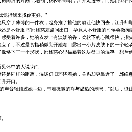
到房间后的片刻，她的门被轻轻敲响，江升走进来，而她仍坐在
觉得我来找你更好。”
穿了薄薄的一件衣，起身推了推他的肩让他快回去，江升却顺
“你还是不舒服吗”邱绛慈差点问出口，毕竟人不舒服的时候会撒
受着许多，她的衣发上有淡淡的香，柔软下的心跳很快，指尖
他应了，不过是食指稍微划开她领口露出一小片皮肤下的一个轻
烙下了一个形状，邱绛慈心里描摹着这块盘亘的温存，想斥他“
怀中的人说“好”。
是同样的距离，温暖仍旧环绕着她，关系却更靠近了，邱绛慈
江升开口。
的声音轻铺过她耳边，带着微微的痒与温热的潮息，“以后，也让
蕉。