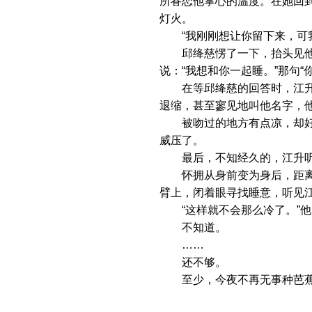
所眷恋他掌心的温度。在她回
灯火。
“我刚刚想让你留下来，可我
邱绛慈愣了一下，抬头见他只
说：“我想和你一起睡。”那句
在等邱绛慈的回答时，江升感
退缩，甚至寥见地叫他名字，
被吻过的地方有点凉，却好像
威压了。
最后，不知经久的，江升听见
怀拥从身前变为身后，距离还
臂上，闭着眼寻找睡意，听见
“这样就不会那么冷了。”他
不知道。
……
还不够。
至少，今夜不再无事种芭