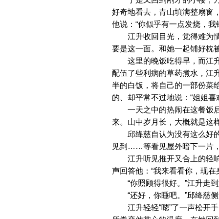
好奇地看去，青山填满整扇窗
他说：“你似乎有一点发烧，我
江升收回目光，觉得难为情，
要是这一面。和她一起铺好枕被
这里的晚饭吃得早，而江升的
配伍了些利病的草药煮水，江
半的白饭，将自己的一部份菜
的、却平常不过地说：“姐姐喜
一天之中的热闹在这餐饭后落
来。山中岁月长，大概就是这
邱绛慈自认为没有这么好的习
见到……等看见屋外暗下一片
江升听见推开又合上的轻响，
声回答他：“我来看看你，现在
“你照顾得很好。”江升走到
“还好，你睡吧。”邱绛慈侧
江升轻轻“嗯”了一声松开手