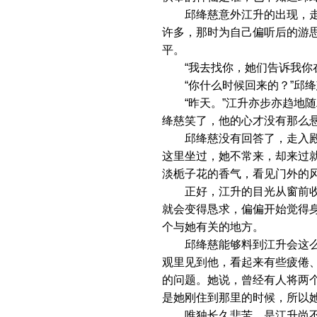
邱绛慈意外江升的出现，走过
许多，那时为自己偏听后的游
平。
“我去找你，她们告诉我你在
“你什么时候回来的？”邱绛
“昨天。”江升亦步亦趋地随
绛慈笑了，他的心才没有那么悬
邱绛慈没有回答了，走入殿后
这里坐过，她不常来，却来过
淡栀子花的香气，看见门外的
正好，江升的目光从窗前收回
就会变得恳求，偏偏开始觉得
个与她有关的地方。
邱绛慈能够料到江升会这么问
观里见到他，看起来有些疲倦
的问题。她说，曾经有人将两
是她刚住到那里的时候，所以
唯独长久悲苦，是江升尚不解