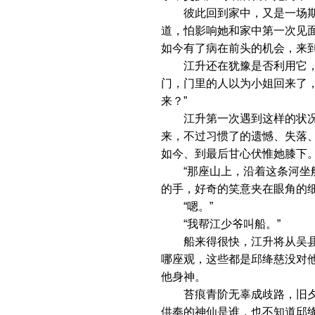
彼此回到家中，又是一场期待
道，怕影响她和家中第一次见
如今有了病在前头的机会，来
江升还在犹豫是否利用它，仿
门，门里的人以为小姐回来了
来？”
江升第一次遇到这样的状况，
来，不过习惯了的遗憾、失落、
如今、到最后甘心伏惟她膝下。
“那座山上，沿着这条河坐船
的手，好奇的笑意夹在眼角的细
“嗯。”
“我帮江少爷叫船。”
船来得很快，江升将从吴县买
哪座观，这些都是邱绛慈没对
他身神。
苔痕青阶无辜成歧路，旧夕楼
供奉的神仙是谁，也不知道邱