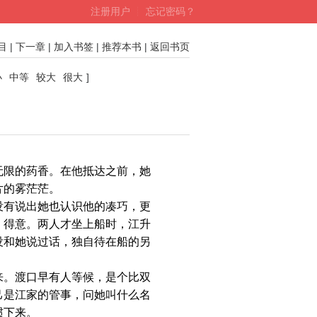
注册用户
┊
忘记密码？
目
|
下一章
|
加入书签
|
推荐本书
|
返回书页
小
中等
较大
很大
]
。
限的药香。在他抵达之前，她
片的雾茫茫。
有说出她也认识他的凑巧，更
、得意。两人才坐上船时，江升
没和她说过话，独自待在船的另
。渡口早有人等候，是个比双
己是江家的管事，问她叫什么名
惯下来。