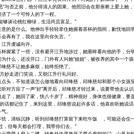
恶”与否之前，他分得清人的因果。他照旧会在那座桥上爱上她
接济了一个可怜人的下一程。
够谈论桃红柳绿，生活尚且富足。”
的是什么。他伸出手轻轻牵住她握着茶杯的指间，歉忱地回答
会再有了，我在这里向你矢言。”
江升虔诚向许。
握紧了一些，没有避开江升地涉过，她垂眸看向他的手，分明
为什么，还没开口，门外有人叫她“姐姐”，被收养的其中一个
邱绛慈不让她多麻烦，始终拒绝了。
方妙走进门笑说，又朝江升行礼问好。
头，不知道该怎么做地看向邱绛慈，邱绛慈却和那个小女孩笑
听对方应了一声“好”离开后，邱绛慈才转过来，说要带他去认
姐走了，她回了家，快八十岁了，精神很好，身体也很健康，要
的话都记住了，来到这里，邱绛慈说起许多话，他喜欢听她说话
斗气。
，清铄沉静，听到邱绛慈打算留下来吃午饭 ，可能还会住一
过，但每天都会打理，我带你们去。”
带两人登上二楼，转角处依序推开了两个房间的门，山风与松