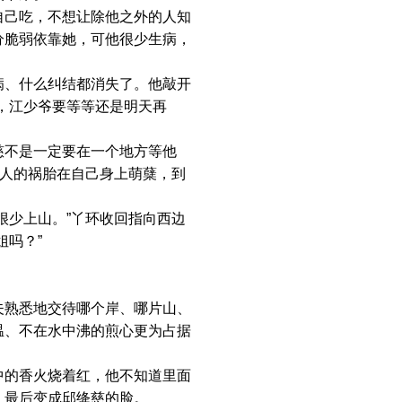
己吃，不想让除他之外的人知
分脆弱依靠她，可他很少生病，
、什么纠结都消失了。他敲开
，江少爷要等等还是明天再
不是一定要在一个地方等他
他人的祸胎在自己身上萌蘖，到
少上山。”丫环收回指向西边
姐吗？”
熟悉地交待哪个岸、哪片山、
温、不在水中沸的煎心更为占据
的香火烧着红，他不知道里面
，最后变成邱绛慈的脸。