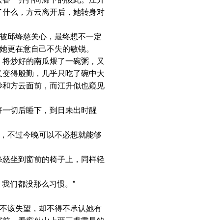
了什么，方云离开后，她转身对
被邱绛慈关心，最终想不一定
，她更在意自己不失的敏锐。
将炒好的南瓜煨了一碗粥，又
又变得殷勤，几乎只吃了碗中大
妙和方云面前，而江升似也窥见
一切后睡下，到日未出时醒
，不过今晚可以不必想就能够
慈坐到窗前的椅子上，同样轻
我们都没那么习惯。”
不该失望，却不得不承认她有