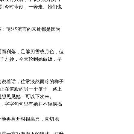
，到今时今刻，一奔走。她们也
：“那些流言的来处都是因为
而利落，足够刃雪或月色，但
孩子方妙，今天轮到她做饭，早
说着话，往常淡然而冷的样子
识正在值殿的另一个孩子，路上
是想见见她，可以下次来。
，字字句句里有她并不轻易揭
晚再离开时很高兴，真切地
香一齐扑向廊下的彼此。江升