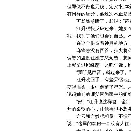
但即便不做也无妨，定义“性本
有同样的缘分，他这次不正是
可邱绛慈听了，却说：“还能
江升很快反应过来，她所在意
我，我罚了她们也会罚自己。不
在这个供奉着神灵的地方，
邱绛慈没有回答，指尖将茶杯
偏烫的温度让她眷想短暂，想问
上就留过邱绛慈一起吃午饭，
“我听见声音，就过来了。”
江升收回手，有些呆愣地点点
变得温柔，眼中像落了星光。只
说起她们的师父因为家中的姐
“好。”江升也这样答，全部
开的柔软的心，让他再也不想
方云和方妙很相像，不惧不怯
说：“这里的客房一直没有人住
于是又回到刚才的小楼，方云