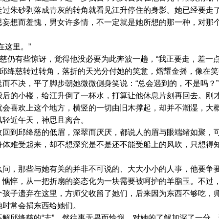
朱砂剥落成青灰的转角就看见江升停住的身影。她已经要走了
思妄想而羞愧，男女许多情，不一定就是她所想的那一种，对那
这里。”
慈仍有些惊讶，觉得他没必要为此奔波一趟，“我正要走，差一点
邱绛慈转过转角，落折的天光分付她的笑意，熠耀金摇，像在笑
而不决，平了脚步朝她微微侧身笑说：“总会遇到的，不是吗？”
的小楼，给江升倒了一杯水，打算让他休息片刻再回去。刚才
就会喜欢上这个地方，横竖的一切由旧木撑起，却并不潮湿，大
风轻近午天，神思且离合。
到邱绛慈的低眉，深翠而厌厌，都说人的眉与眼端绪如聚，可
身体难受起来，却不想深究是不是还不能受船上的风吹，只想得
，那些与她有关的并非不可说的、大大小小的人事，他要争要
、憔悴，从一把折扇的姿态化为一块需要被呵护的羊脂玉。不过
个孩子遗弃在这里，方师父收留了她们，后来因为东西不够吃，
她时常会捐东西给她们。
邱绛慈的“志”，然往事无畏而怜悯，对她的了解加深了一分，