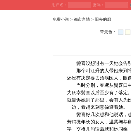
用户名：
密码：
免费小说
>
都市言情
>
旧去的廊
背景色：
鬓喜没想过有一天她会告别吴
那个叫江升的人带她来到将成
还没有决定要去治病医人，眼
当时分别，春鸢从鬓喜口中得
为庆幸鬓喜以后至少有了落定
就告诉她到了那里，会有人为
一边，看起来刻意躲避着她。
鬓喜好几次想和他说话，想要
芳稍微年长的女人，温柔与恭
字，交换几句话后就和她同乘