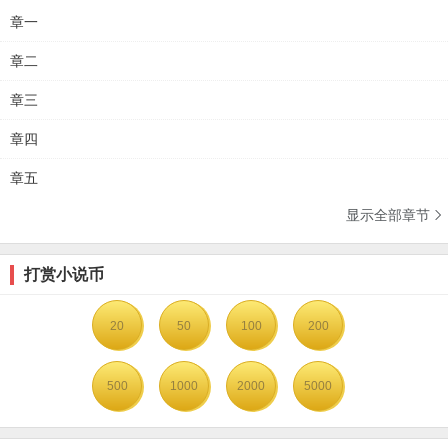
章一
章二
章三
章四
章五
显示全部章节

打赏小说币
20
50
100
200
500
1000
2000
5000