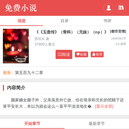


信息
目录
书评
[都市言情]
《《玉壶传》（骨科）（兄妹）（np）》
辞玖玖 著
1690561字
37800人看过
0人推荐

阅读

收藏

推荐
最新：
第五百九十二章
内容简介
颜家嫡女颜子衿，父亲虽意外亡故，但在母亲和兄长的照顾下还
算平安长大，本以为就会这么一直平平淡淡地生�..
[显示全部]
开始章节
最新章节